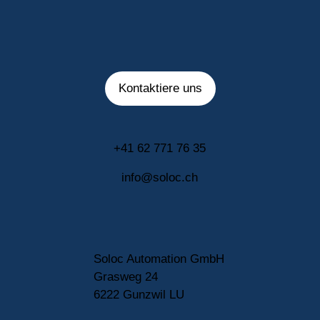
Kontaktiere uns
+41 62 771 76 35
info@soloc.ch
Soloc Automation GmbH
Grasweg 24
6222 Gunzwil LU