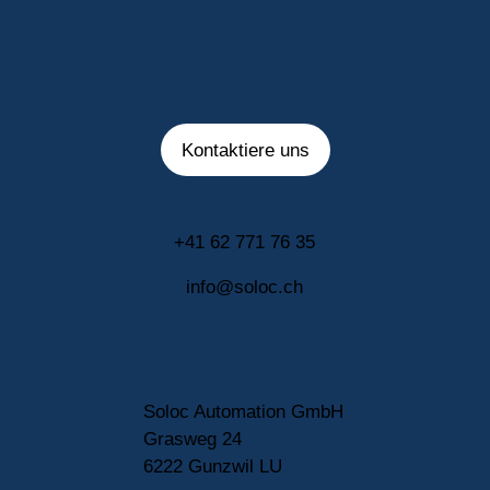
Kontaktiere uns
+41 62 771 76 35
info@soloc.ch
Soloc Automation GmbH
Grasweg 24
6222 Gunzwil LU