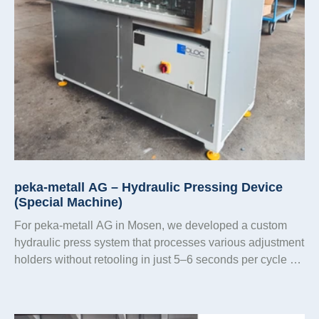
peka-metall AG – Hydraulic Pressing Device
(Special Machine)
For peka-metall AG in Mosen, we developed a custom
hydraulic press system that processes various adjustment
holders without retooling in just 5–6 seconds per cycle –
robust, safe, and easy to maintain. Four synchronized
cylinders, manually adjustable pressing force, a safety
light curtain, and a deliberately PLC-free, logically