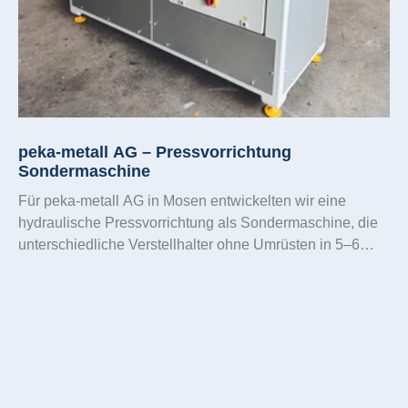
peka-metall AG – Pressvorrichtung
Sondermaschine
Für peka-metall AG in Mosen entwickelten wir eine
hydraulische Pressvorrichtung als Sondermaschine, die
unterschiedliche Verstellhalter ohne Umrüsten in 5–6
Sekunden pro Zyklus verarbeitet – robust, sicher und
wartungsfreundlich. Vier synchron arbeitende Zylinder,
manuell regelbare Stauchkraft, Sicherheitslichtschranke
und eine bewusst SPS-freie, logisch aufgebaute
Steuerung sorgen für maximale Verfügbarkeit und
langjährigen Support.